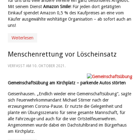
für uns und viele andere Vereine ein ganz besonderes Angebot:
Mit seinem Dienst
Amazon Smile
! Für jeden dort getätigten
Einkauf spendet Amazon 0,5 % des Kaufpreises an eine vom
Käufer ausgewählte wohltätige Organisation – ab sofort auch an
uns!
Weiterlesen
Menschenrettung vor Löscheinsatz
VERFASST AM
10. OKTOBER 2021
.
Gemeinschaftsübung am Kirchplatz – parkende Autos störten
Geisenhausen. „Endlich wieder eine Gemeinschaftsübung“, sagte
sich Feuerwehrkommandant Michael Stirner nach der
erzwungenen Corona-Pause. Er nutzte die Gelegenheit und
plante ein Übungsszenario für seine gesamte Mannschaft, für
alle Fahrzeuge und auch für die vier Ortsteilfeuerwehren.
Angenommen wurde dabei ein Dachstuhlbrand im Bürgerhaus
am Kirchplatz.