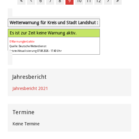
6
7
8
9
10
11
12
Wetterwarnung für Kreis und Stadt Landshut :
Es ist zur Zeit keine Warnung aktiv.
0 Warnung(en) aktiv
Quelle: Deutsche Wetterdienst
Letzte Aktualisierung 07.08.2026 - 17:40 Uhr
Jahresbericht
Jahresbericht 2021
Termine
Keine Termine