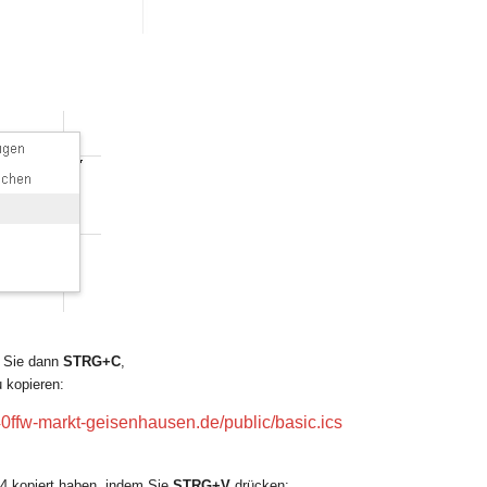
n Sie dann
STRG+C
,
 kopieren:
40ffw-markt-geisenhausen.de/public/basic.ics
t 4 kopiert haben, indem Sie
STRG+V
drücken: