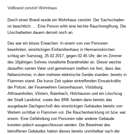
Vollbrand zerstört Wohnhaus
Durch einen Brand wurde ein Wohnhaus zerstört. Der Sachschaden
ist beachtlich. ...
Eine Person erlitt eine leichte Rauchvergiftung. Die
Löscharbeiten dauern derzeit noch an.
Das war ein böses Erwachen: In einem von vier Personen
bewohnten, einstöckigen Einfamilienhaus in Hermannskirchen
schlug am Samstag, 25.02.2017, gegen 02.45 Uhr, der im Zimmer
des 16jährigen Sohnes installierte Brandmelder an. Dieser weckte
daraufhin seinen Vater und gemeinsam stellten sie fest, dass das
Nebenzimmer, in dem mehrere elektrische Geräte standen, bereits in
Flammen stand. Die kurze Zeit später eintreffenden Einsatzkräfte
der Polizei, der Feuerwehren Geisenhausen, Vilsbiburg,
Altfrauenhofen, Vilslern, Baierbach, Holzhausen und ein Löschzug
der Stadt Landshut, sowie des BRK fanden dann bereits das
ausgebaute Dachgeschoß des einstöckigen Gebäudes bereits von
Weitem sichtbar in Flammen vor. Die Rauchentwicklung ist bzw. war
enorm. Eine Gefährdung von Personen oder anderer Gebäude
konnten jedoch ausgeschlossen werden. Die Bewohner des
betroffenen Gebäudes hatten dieses bereits unmittelbar nach der